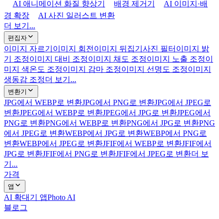
AI 애니메이션 화질 향상기
배경 제거기
AI 이미지·배
경 확장
AI 사진 일러스트 변환
더 보기...
편집자
이미지 자르기
이미지 회전
이미지 뒤집기
사진 필터
이미지 밝
기 조정
이미지 대비 조정
이미지 채도 조정
이미지 노출 조정
이
미지 색온도 조정
이미지 감마 조정
이미지 선명도 조정
이미지
생동감 조정
더 보기...
변환기
JPG에서 WEBP로 변환
JPG에서 PNG로 변환
JPG에서 JPEG로
변환
JPEG에서 WEBP로 변환
JPEG에서 JPG로 변환
JPEG에서
PNG로 변환
PNG에서 WEBP로 변환
PNG에서 JPG로 변환
PNG
에서 JPEG로 변환
WEBP에서 JPG로 변환
WEBP에서 PNG로
변환
WEBP에서 JPEG로 변환
JFIF에서 WEBP로 변환
JFIF에서
JPG로 변환
JFIF에서 PNG로 변환
JFIF에서 JPEG로 변환
더 보
기...
가격
앱
AI 확대기 앱
Photo AI
블로그