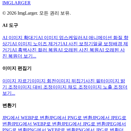
IMGLARGER
© 2026 ImgLarger. 모든 권리 보유.
AI 도구
AI 이미지 확대기
AI 이미지 업스케일러
AI 애니메이션 화질 향
상기
AI 이미지 노이즈 제거기
AI 사진 보정기
얼굴 보정
배경 제
거기
AI 흑백사진 컬러 복원
AI 오래된 사진 복원
AI 오래된 사
진 복원
더 보기...
이미지 편집기
이미지 자르기
이미지 회전
이미지 뒤집기
사진 필터
이미지 밝
기 조정
이미지 대비 조정
이미지 채도 조정
이미지 노출 조정
더
보기...
변환기
JPG에서 WEBP로 변환
JPG에서 PNG로 변환
JPG에서 JPEG로
변환
JPEG에서 WEBP로 변환
JPEG에서 JPG로 변환
JPEG에서
PNG로 변환
PNG에서 WEBP로 변환
PNG에서 JPG로 변환
더