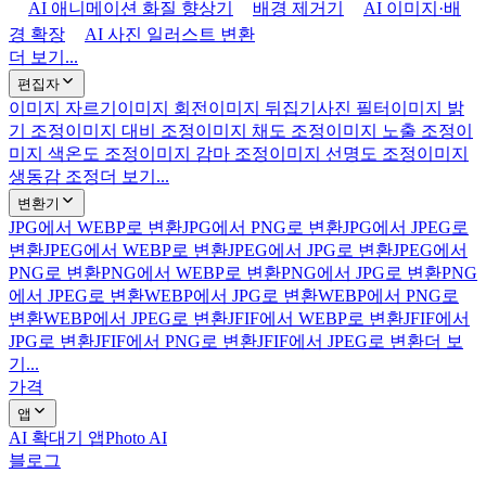
AI 애니메이션 화질 향상기
배경 제거기
AI 이미지·배
경 확장
AI 사진 일러스트 변환
더 보기...
편집자
이미지 자르기
이미지 회전
이미지 뒤집기
사진 필터
이미지 밝
기 조정
이미지 대비 조정
이미지 채도 조정
이미지 노출 조정
이
미지 색온도 조정
이미지 감마 조정
이미지 선명도 조정
이미지
생동감 조정
더 보기...
변환기
JPG에서 WEBP로 변환
JPG에서 PNG로 변환
JPG에서 JPEG로
변환
JPEG에서 WEBP로 변환
JPEG에서 JPG로 변환
JPEG에서
PNG로 변환
PNG에서 WEBP로 변환
PNG에서 JPG로 변환
PNG
에서 JPEG로 변환
WEBP에서 JPG로 변환
WEBP에서 PNG로
변환
WEBP에서 JPEG로 변환
JFIF에서 WEBP로 변환
JFIF에서
JPG로 변환
JFIF에서 PNG로 변환
JFIF에서 JPEG로 변환
더 보
기...
가격
앱
AI 확대기 앱
Photo AI
블로그