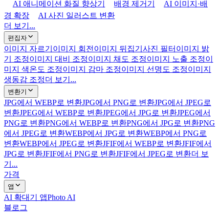
AI 애니메이션 화질 향상기
배경 제거기
AI 이미지·배
경 확장
AI 사진 일러스트 변환
더 보기...
편집자
이미지 자르기
이미지 회전
이미지 뒤집기
사진 필터
이미지 밝
기 조정
이미지 대비 조정
이미지 채도 조정
이미지 노출 조정
이
미지 색온도 조정
이미지 감마 조정
이미지 선명도 조정
이미지
생동감 조정
더 보기...
변환기
JPG에서 WEBP로 변환
JPG에서 PNG로 변환
JPG에서 JPEG로
변환
JPEG에서 WEBP로 변환
JPEG에서 JPG로 변환
JPEG에서
PNG로 변환
PNG에서 WEBP로 변환
PNG에서 JPG로 변환
PNG
에서 JPEG로 변환
WEBP에서 JPG로 변환
WEBP에서 PNG로
변환
WEBP에서 JPEG로 변환
JFIF에서 WEBP로 변환
JFIF에서
JPG로 변환
JFIF에서 PNG로 변환
JFIF에서 JPEG로 변환
더 보
기...
가격
앱
AI 확대기 앱
Photo AI
블로그