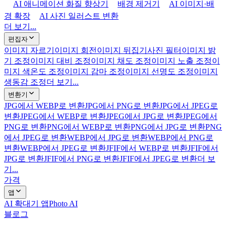
AI 애니메이션 화질 향상기
배경 제거기
AI 이미지·배
경 확장
AI 사진 일러스트 변환
더 보기...
편집자
이미지 자르기
이미지 회전
이미지 뒤집기
사진 필터
이미지 밝
기 조정
이미지 대비 조정
이미지 채도 조정
이미지 노출 조정
이
미지 색온도 조정
이미지 감마 조정
이미지 선명도 조정
이미지
생동감 조정
더 보기...
변환기
JPG에서 WEBP로 변환
JPG에서 PNG로 변환
JPG에서 JPEG로
변환
JPEG에서 WEBP로 변환
JPEG에서 JPG로 변환
JPEG에서
PNG로 변환
PNG에서 WEBP로 변환
PNG에서 JPG로 변환
PNG
에서 JPEG로 변환
WEBP에서 JPG로 변환
WEBP에서 PNG로
변환
WEBP에서 JPEG로 변환
JFIF에서 WEBP로 변환
JFIF에서
JPG로 변환
JFIF에서 PNG로 변환
JFIF에서 JPEG로 변환
더 보
기...
가격
앱
AI 확대기 앱
Photo AI
블로그