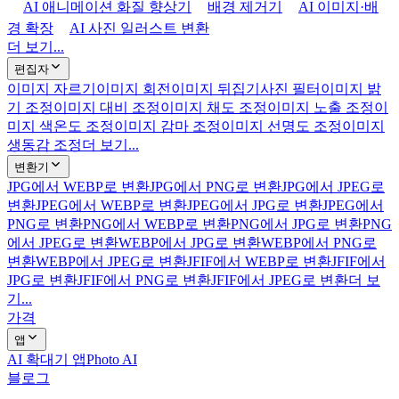
AI 애니메이션 화질 향상기
배경 제거기
AI 이미지·배
경 확장
AI 사진 일러스트 변환
더 보기...
편집자
이미지 자르기
이미지 회전
이미지 뒤집기
사진 필터
이미지 밝
기 조정
이미지 대비 조정
이미지 채도 조정
이미지 노출 조정
이
미지 색온도 조정
이미지 감마 조정
이미지 선명도 조정
이미지
생동감 조정
더 보기...
변환기
JPG에서 WEBP로 변환
JPG에서 PNG로 변환
JPG에서 JPEG로
변환
JPEG에서 WEBP로 변환
JPEG에서 JPG로 변환
JPEG에서
PNG로 변환
PNG에서 WEBP로 변환
PNG에서 JPG로 변환
PNG
에서 JPEG로 변환
WEBP에서 JPG로 변환
WEBP에서 PNG로
변환
WEBP에서 JPEG로 변환
JFIF에서 WEBP로 변환
JFIF에서
JPG로 변환
JFIF에서 PNG로 변환
JFIF에서 JPEG로 변환
더 보
기...
가격
앱
AI 확대기 앱
Photo AI
블로그