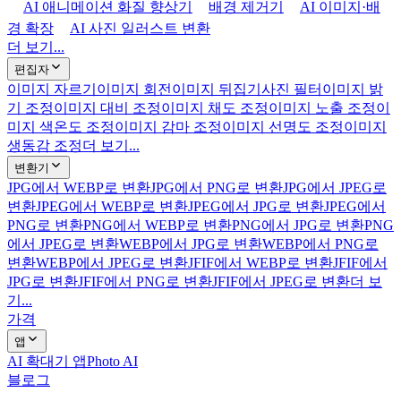
AI 애니메이션 화질 향상기
배경 제거기
AI 이미지·배
경 확장
AI 사진 일러스트 변환
더 보기...
편집자
이미지 자르기
이미지 회전
이미지 뒤집기
사진 필터
이미지 밝
기 조정
이미지 대비 조정
이미지 채도 조정
이미지 노출 조정
이
미지 색온도 조정
이미지 감마 조정
이미지 선명도 조정
이미지
생동감 조정
더 보기...
변환기
JPG에서 WEBP로 변환
JPG에서 PNG로 변환
JPG에서 JPEG로
변환
JPEG에서 WEBP로 변환
JPEG에서 JPG로 변환
JPEG에서
PNG로 변환
PNG에서 WEBP로 변환
PNG에서 JPG로 변환
PNG
에서 JPEG로 변환
WEBP에서 JPG로 변환
WEBP에서 PNG로
변환
WEBP에서 JPEG로 변환
JFIF에서 WEBP로 변환
JFIF에서
JPG로 변환
JFIF에서 PNG로 변환
JFIF에서 JPEG로 변환
더 보
기...
가격
앱
AI 확대기 앱
Photo AI
블로그