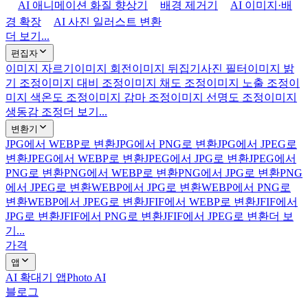
AI 애니메이션 화질 향상기
배경 제거기
AI 이미지·배
경 확장
AI 사진 일러스트 변환
더 보기...
편집자
이미지 자르기
이미지 회전
이미지 뒤집기
사진 필터
이미지 밝
기 조정
이미지 대비 조정
이미지 채도 조정
이미지 노출 조정
이
미지 색온도 조정
이미지 감마 조정
이미지 선명도 조정
이미지
생동감 조정
더 보기...
변환기
JPG에서 WEBP로 변환
JPG에서 PNG로 변환
JPG에서 JPEG로
변환
JPEG에서 WEBP로 변환
JPEG에서 JPG로 변환
JPEG에서
PNG로 변환
PNG에서 WEBP로 변환
PNG에서 JPG로 변환
PNG
에서 JPEG로 변환
WEBP에서 JPG로 변환
WEBP에서 PNG로
변환
WEBP에서 JPEG로 변환
JFIF에서 WEBP로 변환
JFIF에서
JPG로 변환
JFIF에서 PNG로 변환
JFIF에서 JPEG로 변환
더 보
기...
가격
앱
AI 확대기 앱
Photo AI
블로그