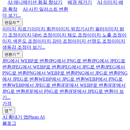
AI 애니메이션 화질 향상기
배경 제거기
AI 이미지·배
경 확장
AI 사진 일러스트 변환
더 보기...
편집자
이미지 자르기
이미지 회전
이미지 뒤집기
사진 필터
이미지 밝
기 조정
이미지 대비 조정
이미지 채도 조정
이미지 노출 조정
이
미지 색온도 조정
이미지 감마 조정
이미지 선명도 조정
이미지
생동감 조정
더 보기...
변환기
JPG에서 WEBP로 변환
JPG에서 PNG로 변환
JPG에서 JPEG로
변환
JPEG에서 WEBP로 변환
JPEG에서 JPG로 변환
JPEG에서
PNG로 변환
PNG에서 WEBP로 변환
PNG에서 JPG로 변환
PNG
에서 JPEG로 변환
WEBP에서 JPG로 변환
WEBP에서 PNG로
변환
WEBP에서 JPEG로 변환
JFIF에서 WEBP로 변환
JFIF에서
JPG로 변환
JFIF에서 PNG로 변환
JFIF에서 JPEG로 변환
더 보
기...
가격
앱
AI 확대기 앱
Photo AI
블로그