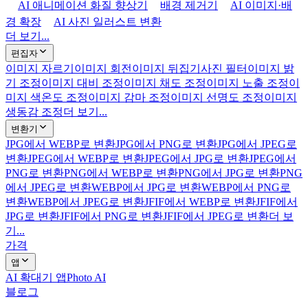
AI 애니메이션 화질 향상기
배경 제거기
AI 이미지·배
경 확장
AI 사진 일러스트 변환
더 보기...
편집자
이미지 자르기
이미지 회전
이미지 뒤집기
사진 필터
이미지 밝
기 조정
이미지 대비 조정
이미지 채도 조정
이미지 노출 조정
이
미지 색온도 조정
이미지 감마 조정
이미지 선명도 조정
이미지
생동감 조정
더 보기...
변환기
JPG에서 WEBP로 변환
JPG에서 PNG로 변환
JPG에서 JPEG로
변환
JPEG에서 WEBP로 변환
JPEG에서 JPG로 변환
JPEG에서
PNG로 변환
PNG에서 WEBP로 변환
PNG에서 JPG로 변환
PNG
에서 JPEG로 변환
WEBP에서 JPG로 변환
WEBP에서 PNG로
변환
WEBP에서 JPEG로 변환
JFIF에서 WEBP로 변환
JFIF에서
JPG로 변환
JFIF에서 PNG로 변환
JFIF에서 JPEG로 변환
더 보
기...
가격
앱
AI 확대기 앱
Photo AI
블로그