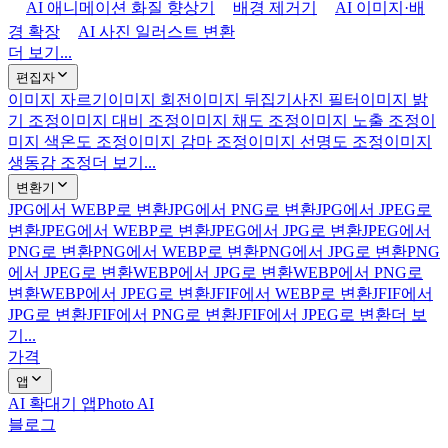
AI 애니메이션 화질 향상기
배경 제거기
AI 이미지·배
경 확장
AI 사진 일러스트 변환
더 보기...
편집자
이미지 자르기
이미지 회전
이미지 뒤집기
사진 필터
이미지 밝
기 조정
이미지 대비 조정
이미지 채도 조정
이미지 노출 조정
이
미지 색온도 조정
이미지 감마 조정
이미지 선명도 조정
이미지
생동감 조정
더 보기...
변환기
JPG에서 WEBP로 변환
JPG에서 PNG로 변환
JPG에서 JPEG로
변환
JPEG에서 WEBP로 변환
JPEG에서 JPG로 변환
JPEG에서
PNG로 변환
PNG에서 WEBP로 변환
PNG에서 JPG로 변환
PNG
에서 JPEG로 변환
WEBP에서 JPG로 변환
WEBP에서 PNG로
변환
WEBP에서 JPEG로 변환
JFIF에서 WEBP로 변환
JFIF에서
JPG로 변환
JFIF에서 PNG로 변환
JFIF에서 JPEG로 변환
더 보
기...
가격
앱
AI 확대기 앱
Photo AI
블로그